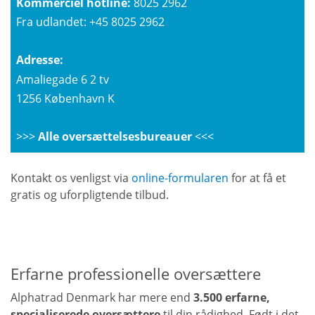
Kommerciel hotline:
8025 2962
Fra udlandet:
+45 8025 2962
Adresse:
Amaliegade 6 2 tv
1256 København K
>>>
Alle oversættelsesbureauer
<<<
Kontakt os venligst via
online-formularen
for at få et
gratis og uforpligtende tilbud.
Erfarne professionelle oversættere
Alphatrad Denmark har mere end
3.500 erfarne,
specialiserede oversættere
til din rådighed. Født i det