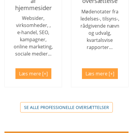
af
oversættelse
hjemmesider
Mødenotater fra
Websider,
ledelses-, tilsyns-,
virksomheder, ,
rådgivende nævn
e-handel, SEO,
og udvalg,
kampagner,
kvartalsvise
online marketing,
rapporter…
sociale medier…
Læs mere
Læs mere
SE ALLE PROFESSIONELLE OVERSÆTTELSER