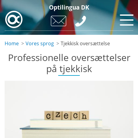
Skip
Optilingua DK
to
main
content
Home
Vores sprog
Tjekkisk oversættelse
Professionelle oversættelser
på tjekkisk