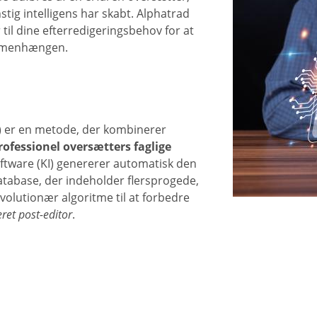
stig intelligens har skabt. Alphatrad
 til dine efterredigeringsbehov for at
sammenhængen.
) er en metode, der kombinerer
rofessionel oversætters faglige
software (KI) genererer automatisk den
atabase, der indeholder flersprogede,
olutionær algoritme til at forbedre
eret post-editor
.