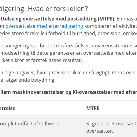
igering: Hvad er forskellen?
telse og oversættelse med post-editing (MTPE)
. En mask
 en
oversættelse med efterredigering
kombinerer effektivite
ledes store forskelle i forhold til hurtighed, præcision, omko
nsninger og kan føre til misforståelser, uoverensstemmelser
I modsætning til dette garanterer en oversættelse med efte
ket sikrer et førsteklasses resultat.
urtige opgaver, hvor præcision ikke er så vigtigt, mens over
 af afgørende betydning.
llem maskinoversættelser og KI-oversættelser med efter
ttelse
MTPE
omplet udført af software.
KI-genereret oversætt
oversætter.