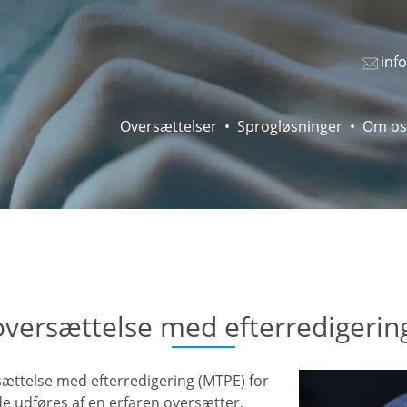
inf
Oversættelser
Sprogløsninger
Om os
versættelse med efterredigerin
ættelse med efterredigering (MTPE) for
de udføres af en erfaren oversætter,