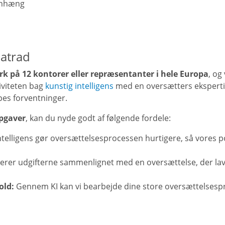
mmenhæng
hatrad
rk på 12 kontorer eller repræsentanter i hele Europa
, og
iviteten bag
kunstig intelligens
med en oversætters ekspertis
pes forventninger.
opgaver
, kan du nyde godt af følgende fordele:
ntelligens gør oversættelsesprocessen hurtigere, så vores p
er udgifterne sammenlignet med en oversættelse, der lave
old:
Gennem KI kan vi bearbejde dine store oversættelsespr