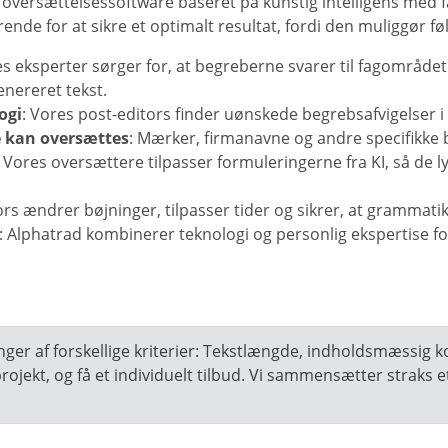
g
oversættelsessoftware baseret på kunstig intelligens
med fa
ende for at sikre et optimalt resultat, fordi den muliggør fø
es eksperter sørger for, at begreberne svarer til fagområ
enereret tekst.
ogi
: Vores post-editors finder uønskede begrebsafvigelser i
e kan oversættes
: Mærker, firmanavne og andre specifikke
: Vores oversættere tilpasser formuleringerne fra KI, så de ly
ors ændrer bøjninger, tilpasser tider og sikrer, at grammati
: Alphatrad kombinerer teknologi og personlig ekspertise fo
nger af forskellige kriterier: Tekstlængde, indholdsmæssig 
 projekt, og få et individuelt tilbud. Vi sammensætter straks e