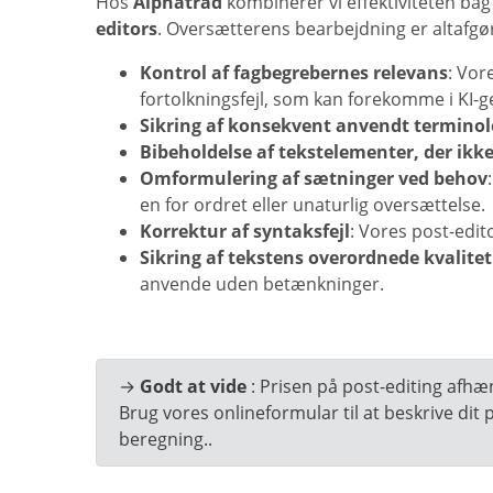
Hos
Alphatrad
kombinerer vi effektiviteten ba
editors
. Oversætterens bearbejdning er altafgør
Kontrol af fagbegrebernes relevans
: Vor
fortolkningsfejl, som kan forekomme i KI-g
Sikring af konsekvent anvendt terminol
Bibeholdelse af tekstelementer, der ikk
Omformulering af sætninger ved behov
en for ordret eller unaturlig oversættelse.
Korrektur af syntaksfejl
: Vores post-edit
Sikring af tekstens overordnede kvalitet
anvende uden betænkninger.
→
Godt at vide
: Prisen på post-editing afhæ
Brug vores onlineformular
til at beskrive dit
beregning..