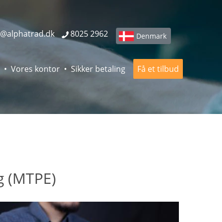
o@alphatrad.dk
8025 2962
Denmark
Vores kontor
Sikker betaling
Få et tilbud
g (MTPE)