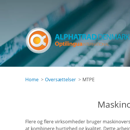
Skip
to
main
content
Home
Oversættelser
MTPE
Maskino
Flere og flere virksomheder bruger maskinovers
at kombinere hurtighed og kvalitet. Dette arbej