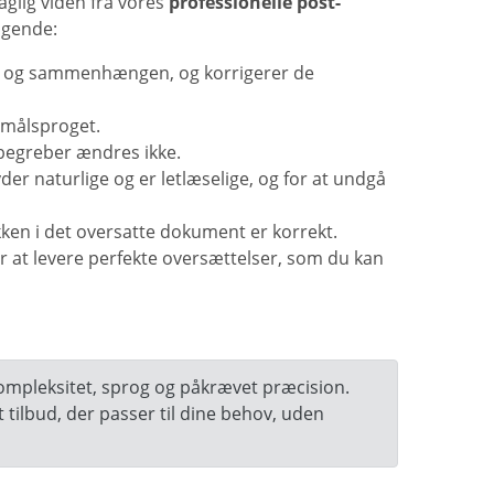
glig viden fra vores
professionelle post-
lgende:
det og sammenhængen, og korrigerer de
 målsproget.
 begreber ændres ikke.
der naturlige og er letlæselige, og for at undgå
kken i det oversatte dokument er korrekt.
r at levere perfekte oversættelser, som du kan
kompleksitet, sprog og påkrævet præcision.
t tilbud, der passer til dine behov, uden