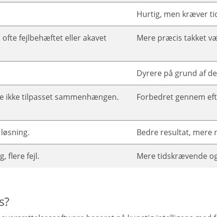
Hurtig, men kræver tid 
ofte fejlbehæftet eller akavet
Mere præcis takket v
Dyrere på grund af d
te ikke tilpasset sammenhængen.
Forbedret gennem efter
 løsning.
Bedre resultat, mere n
, flere fejl.
Mere tidskrævende og 
s?