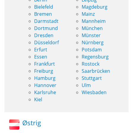
Bielefeld
Magdeburg
Bremen
Mainz
Darmstadt
Mannheim
Dortmund
München
Dresden
Münster
Düsseldorf
Nürnberg
Erfurt
Potsdam
Essen
Regensburg
Frankfurt
Rostock
Freiburg
Saarbrücken
Hamburg
Stuttgart
Hannover
Ulm
Karlsruhe
Wiesbaden
Kiel
Østrig