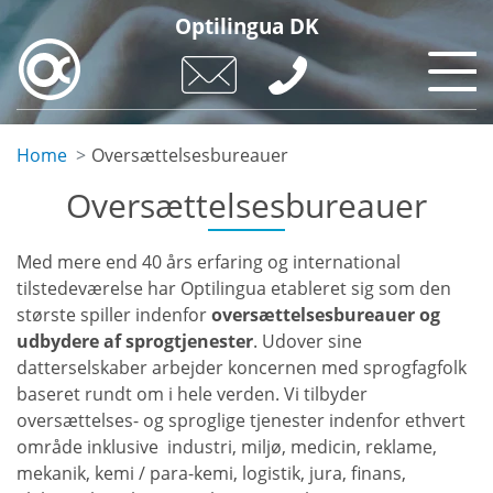
Skip
Optilingua DK
to
main
content
Home
Oversættelsesbureauer
Oversættelsesbureauer
Med mere end 40 års erfaring og international
tilstedeværelse har Optilingua etableret sig som den
største spiller indenfor
oversættelsesbureauer og
udbydere af sprogtjenester
. Udover sine
datterselskaber arbejder koncernen med sprogfagfolk
baseret rundt om i hele verden. Vi tilbyder
oversættelses- og sproglige tjenester indenfor ethvert
område inklusive industri, miljø, medicin, reklame,
mekanik, kemi / para-kemi, logistik, jura, finans,