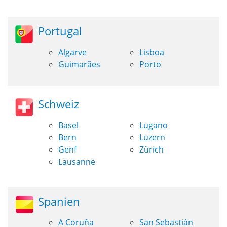
Portugal
Algarve
Lisboa
Guimarães
Porto
Schweiz
Basel
Lugano
Bern
Luzern
Genf
Zürich
Lausanne
Spanien
A Coruña
San Sebastián