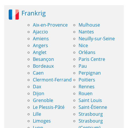
Frankrig
Aix-en-Provence
Mulhouse
Ajaccio
Nantes
Amiens
Neuilly-sur-Seine
Angers
Nice
Anglet
Orléans
Besançon
Paris Centre
Bordeaux
Pau
Caen
Perpignan
Clermont-Ferrand
Poitiers
Dax
Rennes
Dijon
Rouen
Grenoble
Saint Louis
Le Plessis-Pâté
Saint-Étienne
Lille
Strasbourg
Limoges
Strasbourg
Lyon
(Centrum)