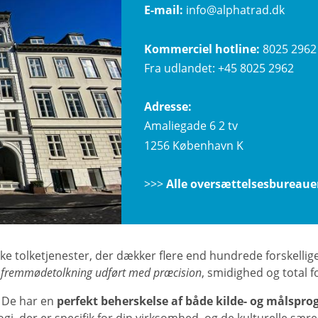
E-mail:
info@alphatrad.dk
Kommerciel hotline:
8025 2962
Fra udlandet:
+45 8025 2962
Adresse:
Amaliegade 6 2 tv
1256 København K
>>>
Alle oversættelsesbureaue
ke tolketjenester, der dækker flere end hundrede forskelli
f
fremmødetolkning udført med præcision
, smidighed og total f
k. De har en
perfekt beherskelse af både kilde- og målspro