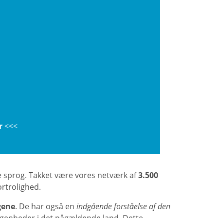
r
<<<
ge sprog. Takket være vores netværk af
3.500
ortrolighed.
gene
. De har også en
indgående forståelse af den