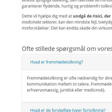
seneste sproglige udvikling
, den tekniske terminol
garanterer flydende, hurtig og problemfri tolkni
Dette vil hjælpe dig med at
undgå de risici, de
medicinske sektorer
, kan den mindste fejl, tvetyd
misforståelser. Det kan endda skade din virkso
Ofte stillede spørgsmål om vor
Hvad er fremmødetolkning?
Fremmødetolkning er ofte nødvendig for dire
kommunikation mellem to talere. Fremmødetolk
erhvervsmæssig, juridisk eller medicinsk).
Hvad er de forskellige typer fortolkning?