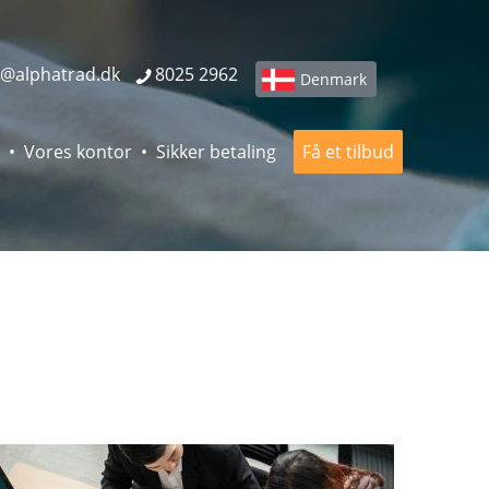
o@alphatrad.dk
8025 2962
Denmark
Vores kontor
Sikker betaling
Få et tilbud