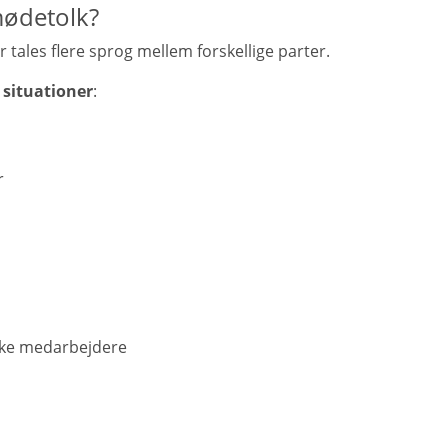
mødetolk?
tales flere sprog mellem forskellige parter.
 situationer
:
r
dske medarbejdere