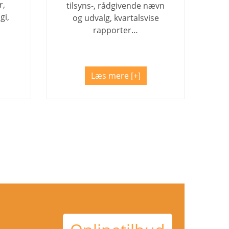
r,
tilsyns-, rådgivende nævn
gi,
og udvalg, kvartalsvise
rapporter…
Læs mere