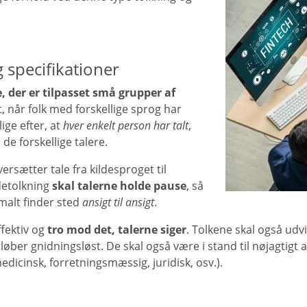
 specifikationer
 der er tilpasset små grupper af
, når folk med forskellige sprog har
ige efter, at
hver enkelt person har talt
,
e forskellige talere.
rsætter tale fra kildesproget til
detolkning
skal talerne holde pause
, så
malt finder sted
ansigt til ansigt
.
fektiv og
tro mod det, talerne siger
. Tolkene skal også udv
orløber gnidningsløst. De skal også være i stand til nøjagtigt 
dicinsk, forretningsmæssig, juridisk, osv.).