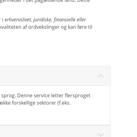
æregenheder i det pågældende land. Dette
 i
erhvervslivet, juridiske, finansielle eller
valiteten af ordvekslinger og kan føre til
prog. Denne service letter flersproget
ke forskellige sektorer (f.eks.