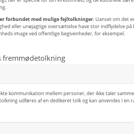
ogi, der er specifik for din virksomhed, og de kulturelle s
ng.
r er forbundet med mulige fejltolkninger
. Uanset om det er
ighed eller unøjagtige oversættelse have stor indflydelse på k
mheds image ved offentlige begivenheder, for eksempel.
es fremmødetolkning
kte kommunikation mellem personer, der ikke taler samme s
ning udføres af en dedikeret tolk og kan anvendes i en ræk