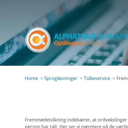
Skip
to
main
content
Home
Sprogløsninger
Tolkeservice
Frem
Fremmødetolkning indebærer, at ordvekslinger 
person har talt. Her ser vi nærmere på de særli