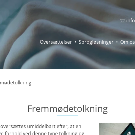
inf
Oversættelser
Sprogløsninger
Om os
mødetolkning
Fremmødetolkning
oversættes umiddelbart efter, at en
ge forhold ved denne type tolkning og