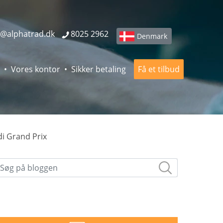
o@alphatrad.dk
8025 2962
Denmark
Vores kontor
Sikker betaling
Få et tilbud
di Grand Prix