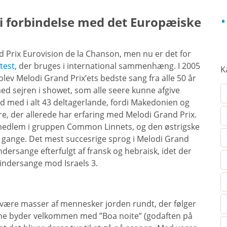
 i forbindelse med det Europæiske
nd Prix Eurovision de la Chanson, men nu er det for
test
, der bruges i international sammenhæng. I 2005
K
blev Melodi Grand Prix’ets bedste sang fra alle 50 år
ed sejren i showet, som alle seere kunne afgive
ord med i alt 43 deltagerlande, fordi Makedonien og
re, der allerede har erfaring med Melodi Grand Prix.
medlem i gruppen Common Linnets, og den østrigske
gange. Det mest succesrige sprog i Melodi Grand
ersange efterfulgt af fransk og hebraisk, idet der
indersange mod Israels 3.
 år være masser af mennesker jorden rundt, der følger
rne byder velkommen med ”Boa noite” (godaften på