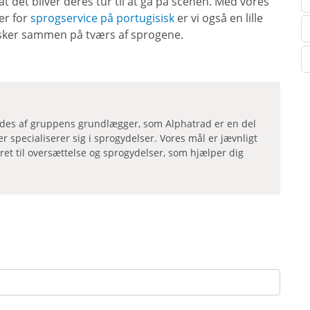
t det bliver deres tur til at gå på scenen. Med vores
er for
sprogservice på portugisisk
er vi også en lille
esker sammen på tværs af sprogene.
edes af gruppens grundlægger, som Alphatrad er en del
er specialiserer sig i sprogydelser. Vores mål er jævnligt
teret til oversættelse og sprogydelser, som hjælper dig