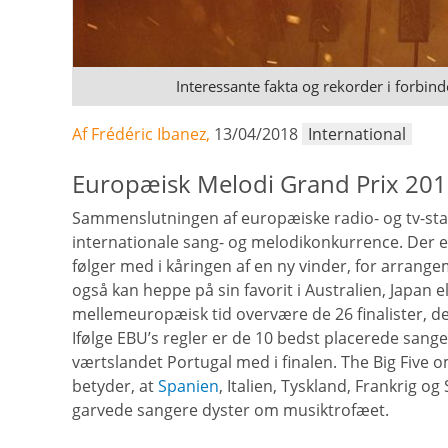
Interessante fakta og rekorder i forbi
Af Frédéric Ibanez,
13/04/2018
International
Europæisk Melodi Grand Prix 2018
Sammenslutningen af europæiske radio- og tv-stat
internationale sang- og melodikonkurrence. Der e
følger med i kåringen af en ny vinder, for arrange
også kan heppe på sin favorit i Australien, Japan e
mellemeuropæisk tid overvære de 26 finalister, de
Ifølge EBU’s regler er de 10 bedst placerede sange
værtslandet Portugal med i finalen. The Big Five o
betyder, at
Spanien
, Italien, Tyskland, Frankrig og
garvede sangere dyster om musiktrofæet.