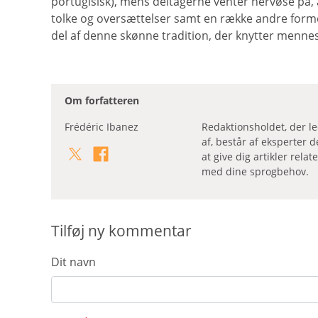
portugisisk), mens deltagerne venter nervøse på, a
tolke og oversættelser samt en række andre form
del af denne skønne tradition, der knytter menn
Om forfatteren
Frédéric Ibanez
Redaktionsholdet, der l
af, består af eksperter d
at give dig artikler rela
med dine sprogbehov.
Tilføj ny kommentar
Dit navn