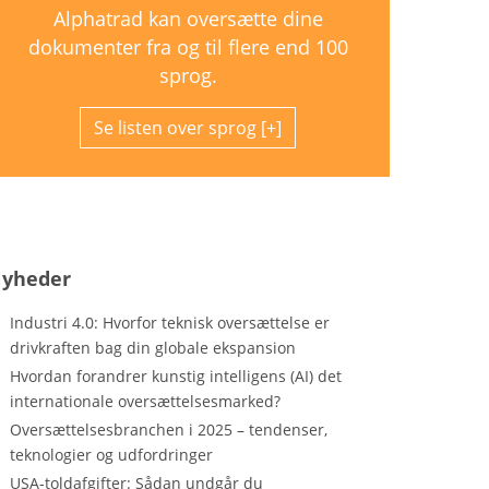
Alphatrad kan oversætte dine
dokumenter fra og til flere end 100
sprog.
Se listen over sprog
yheder
Industri 4.0: Hvorfor teknisk oversættelse er
drivkraften bag din globale ekspansion
Hvordan forandrer kunstig intelligens (AI) det
internationale oversættelsesmarked?
Oversættelsesbranchen i 2025 – tendenser,
teknologier og udfordringer
USA-toldafgifter: Sådan undgår du