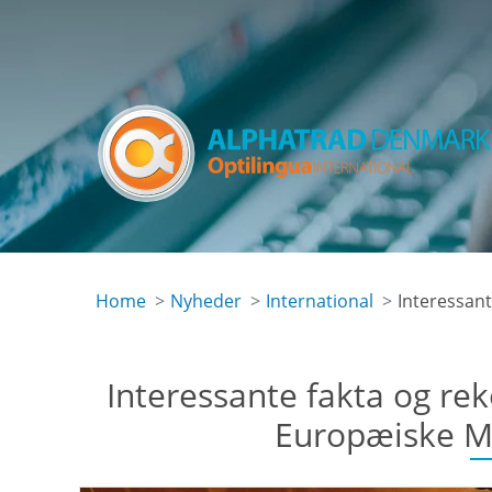
Skip
to
main
content
Home
Nyheder
International
Interessant
Interessante fakta og re
Europæiske Me