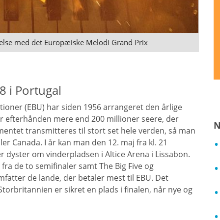
ndelse med det Europæiske Melodi Grand Prix
 i Portugal
ioner (EBU) har siden 1956 arrangeret den årlige
r efterhånden mere end 200 millioner seere, der
N
mentet transmitteres til stort set hele verden, så man
ller Canada. I år kan man den 12. maj fra kl. 21
r dyster om vinderpladsen i Altice Arena i Lissabon.
 fra de to semifinaler samt The Big Five og
mfatter de lande, der betaler mest til EBU. Det
 Storbritannien er sikret en plads i finalen, når nye og