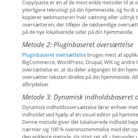
Copy/paste er en af de mest enkle metoder til at 
yderligere teknologi på din hjemmeside, og fordi de
kopierer webmasteren hver sætning eller udtryk ti
oversætteren, der tilføjer de nødvendige oversætt
på de nye lokaliserede sider på din hjemmeside.
Metode 2: Pluginbaseret oversættelse
Pluginbaseret oversættelse
bruges mest af applika
BigCommerce, WordPress, Drupal, WIX og andre l
oversættelse er, at du deler adgangen til din h
oversætter teksten direkte på din hjemmeside. All
afbrydelser.
Metode 3: Dynamisk indholdsbaseret o
Dynamisk indholdsoversættelse fører enhver met
indholdet ved hjælp af en visuel editor på hjemmes
Denne metode giver det lokaliserede indhold høje
nærmer sig 100 % overensstemmelse med det oprin
den enkleste metode, da stort set alt – herunder 