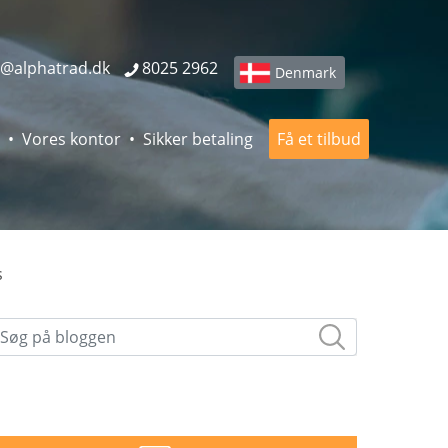
o@alphatrad.dk
8025 2962
Denmark
Vores kontor
Sikker betaling
Få et tilbud
s