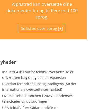
Alphatrad kan oversætte dine
dokumenter fra og til flere end 100
sprog.
Se listen over sprog
yheder
Industri 4.0: Hvorfor teknisk oversættelse er
drivkraften bag din globale ekspansion
Hvordan forandrer kunstig intelligens (AI) det
internationale oversættelsesmarked?
Oversættelsesbranchen i 2025 – tendenser,
teknologier og udfordringer
USA-toldafgifter: Sådan undgår du