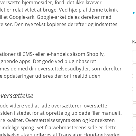
oversætte hjemmesider, fordi det ikke kræver
t er relativt let at bruge. Ved hjælp af denne teknik
l et Google-ark. Google-arket deles derefter med
elser. Den nye tekst kopieres derefter og indsættes
K
tioner til CMS- eller e-handels såsom Shopify,
ignende apps. Det gode ved pluginbaseret
jemmeside med din oversættelsesudbyder, som derefter
e opdateringer udføres derfor i realtid uden
versættelse
ode videre ved at lade oversætteren oversætte
iden i stedet for at oprette og uploade filer manuelt.
re kvalitet. Oversættelsessyntaksen og konteksten
delige sprog. Set fra webmasterens side er dette
udgivelse – kan udføres af Translator cloud-netværket.