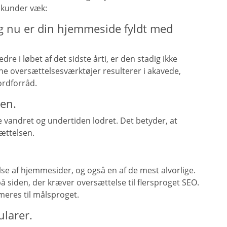
 kunder væk:
og nu er din hjemmeside fyldt med
dre i løbet af det sidste årti, er den stadig ikke
nline oversættelsesværktøjer resulterer i akavede,
ordforråd.
sen.
de vandret og undertiden lodret. Det betyder, at
sættelsen.
else af hjemmesider, og også en af de mest alvorlige.
å siden, der kræver oversættelse til flersproget SEO.
meres til målsproget.
ularer.